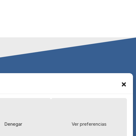
Escala Capital Advisors, S.L.
C/ Génova 11, 2º izqda.
28004 Madrid
91 702 68 63
Denegar
Ver preferencias