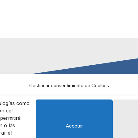
Gestionar consentimiento de Cookies
nologías como
ón del
permitirá
enciales
Contacto
Eng
 o las
Aceptar
rar el