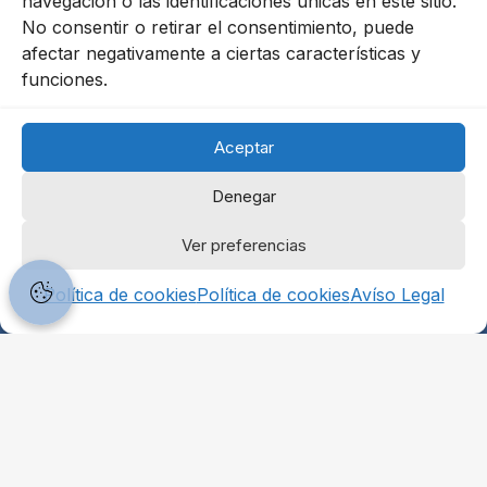
navegación o las identificaciones únicas en este sitio.
28004 Madrid
No consentir o retirar el consentimiento, puede
91 702 68 63
afectar negativamente a ciertas características y
funciones.
Política de Cookies
Aviso Legal
Aceptar
Política de Privacidad
Denegar
Ver preferencias
© Copyright, 2025. Escala Capital Advisors, S.L.
Política de cookies
Política de cookies
Avíso Legal
Síguenos