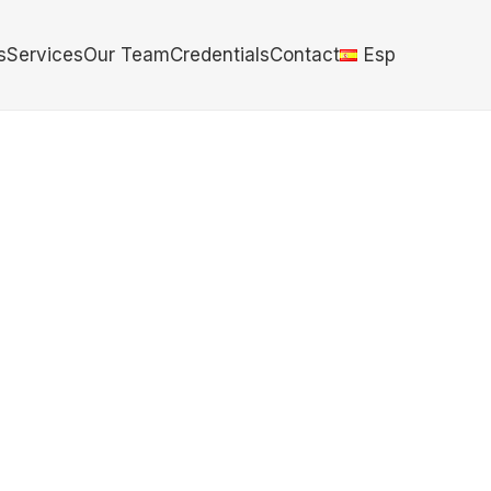
s
Services
Our Team
Credentials
Contact
Esp