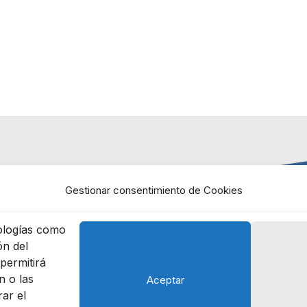
Gestionar consentimiento de Cookies
nologías como
ón del
permitirá
 o las
Aceptar
rar el
ials
Contact
Esp