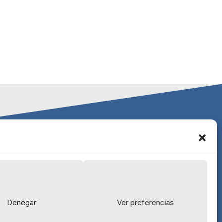
Escala Capital Advisors, S.L.
C/ Génova 11, 2º izqda.
28004 Madrid
91 702 68 63
Denegar
Ver preferencias