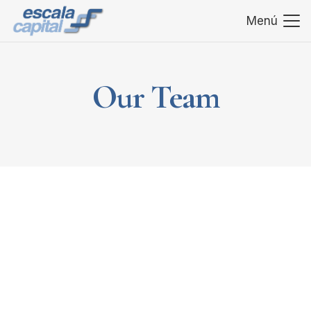
Menú
Our Team
Manuel Carazo
Managing Director
Pablo Keller